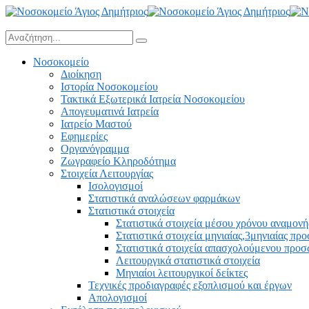
Νοσοκομείο
Διοίκηση
Ιστορία Νοσοκομείου
Τακτικά Εξωτερικά Ιατρεία Νοσοκομείου
Απογευματινά Ιατρεία
Ιατρείο Μαστού
Εφημερίες
Οργανόγραμμα
Ζωγραφείο Κληροδότημα
Στοιχεία Λειτουργίας
Ισολογισμοί
Στατιστικά αναλώσεων φαρμάκων
Στατιστικά στοιχεία
Στατιστικά στοιχεία μέσου χρόνου αναμονή
Στατιστικά στοιχεία μηνιαίας,3μηνιαίας πρ
Στατιστικά στοιχεία απασχολούμενου προ
Λειτουργικά στατιστικά στοιχεία
Μηνιαίοι λειτουργικοί δείκτες
Τεχνικές προδιαγραφές εξοπλισμού και έργων
Απολογισμοί