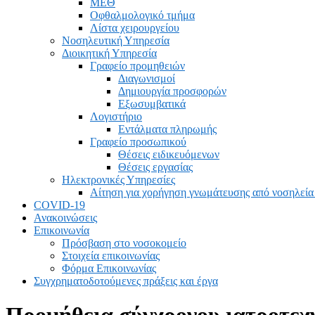
ΜΕΘ
Οφθαλμολογικό τμήμα
Λίστα χειρουργείου
Νοσηλευτική Υπηρεσία
Διοικητική Υπηρεσία
Γραφείο προμηθειών
Διαγωνισμοί
Δημιουργία προσφορών
Εξωσυμβατικά
Λογιστήριο
Εντάλματα πληρωμής
Γραφείο προσωπικού
Θέσεις ειδικευόμενων
Θέσεις εργασίας
Ηλεκτρονικές Υπηρεσίες
Αίτηση για χορήγηση γνωμάτευσης από νοσηλεία
COVID-19
Ανακοινώσεις
Επικοινωνία
Πρόσβαση στο νοσοκομείο
Στοιχεία επικοινωνίας
Φόρμα Επικοινωνίας
Συγχρηματοδοτούμενες πράξεις και έργα