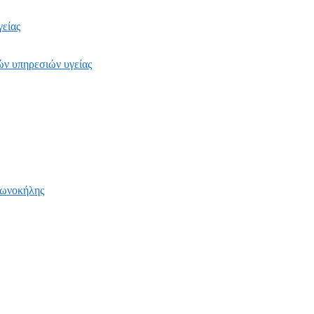
γείας
ών υπηρεσιών υγείας
βωνοκήλης