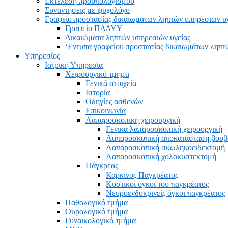
Εκτέλεση προυπολογισμού
Συναντήσεις με ψυχολόγο
Γραφείο προστασίας δικαιωμάτων ληπτών υπηρεσιών υ
Γραφείο ΠΔΛΥΥ
Δικαιώματα ληπτών υπηρεσιών υγείας
‘Εντυπα γραφείου προστασίας δικαιωμάτων ληπτ
Υπηρεσίες
Ιατρική Υπηρεσία
Χειρουργικό τμήμα
Γενικά στοιχεία
Ιστορία
Οδηγίες ασθενών
Επικοινωνία
Λαπαροσκοπική χειρουργική
Γενικά λαπαροσκοπική χειρουργική
Λαπαροσκοπική αποκατάσταση βου
Λαπαροσκοπική σκωληκοειδεκτομή
Λαπαροσκοπική χολοκυστεκτομή
Πάγκρεας
Καρκίνος Παγκρέατος
Κυστικοί όγκοι του παγκρέατος
Νευροενδοκρινείς όγκοι παγκρέατος
Παθολογικό τμήμα
Ουρολογικό τμήμα
Γυναικολογικό τμήμα