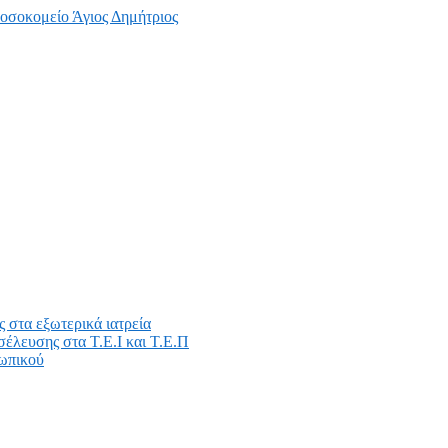
ς στα εξωτερικά ιατρεία
οσέλευσης στα Τ.Ε.Ι και Τ.Ε.Π
σωπικού