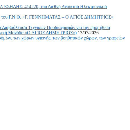
 ΣΑ ΕΣΗΔΗΣ: 414220, του Διεθνή Ανοικτού Ηλεκτρονικού
νάγκες του Γ.Ν.Θ. «Γ. ΓΕΝΝΗΜΑΤΑΣ – Ο ΑΓΙΟΣ ΔΗΜΗΤΡΙΟΣ»
α Διαβούλευση Τεχνικών Προδιαγραφών για την προμήθεια
γανική Μονάδα «Ο ΑΓΙΟΣ ΔΗΜΗΤΡΙΟΣ»)
13/07/2026
όμων, των χώρων υγιεινής, των βοηθητικών χώρων, των γραφείων