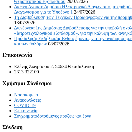
Θεραπευτικού Εξοπλισμού
29/07/2026
Διεθνή Ανοικτό Δημόσιο Ηλεκτρονικό Διαγωνισμό με αριθμό
Διαγωνισμού για το Υποέργο 1
24/07/2026
1η ∆ιαβούλευση των Τεχνικών Προδιαγραφών για την προμ
13/07/2026
∆ιενέργεια 1ης ∆ηµόσιας ∆ιαβούλευσης για την υποβολή σχ
«Ιατροτεχνολογικού εξοπλισμού», για την κάλυψη των 
Πρόσκληση Εκδήλωσης Ενδιαφέροντος για την αναδιαμόρφωση
και των θαλάμων
08/07/2026
Επικοινωνία
Ελένης Ζωγράφου 2, 54634 Θεσσαλονίκη
2313 322100
Χρήσιμοι Σύνδεσμοι
Νοσοκομείο
Ανακοινώσεις
COVID-19
Επικοινωνία
Συγχρηματοδοτούμενες πράξεις και έργα
Σύνδεση