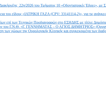
 Διακήρυξης 22η/2026 του Τμήματος 10 «Οδοντιατρικές Έδρες», με
ήθεια του είδους «ΙΑΤΡΙΚΗ ΓΑΖΑ (CPV: 33141114-2)», για τις α
ολίων επί των Τεχνικών Προδιαγραφών στο ΕΣΗΔΗΣ με τίτλο: Δημόσι
αναγκών του Γ.Ν.Θ. «Γ. ΓΕΝΝΗΜΑΤΑΣ – Ο ΑΓΙΟΣ ΔΗΜΗΤΡΙΟΣ» (Ορ
 των χώρων της Ουρολογικής Κλινικής και συγκεκριμένα των διαδρ