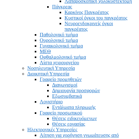
Λαπαροσκοπική χολοκυστεκτομή
Πάγκρεας
Καρκίνος Παγκρέατος
Κυστικοί όγκοι του παγκρέατος
Νευροενδοκρινείς όγκοι
παγκρέατος
Παθολογικό τμήμα
Ουρολογικό τμήμα
Γυναικολογικό τμήμα
ΜΕΘ
Οφθαλμολογικό τμήμα
Λίστα χειρουργείου
Νοσηλευτική Υπηρεσία
Διοικητική Υπηρεσία
Γραφείο προμηθειών
Διαγωνισμοί
Δημιουργία προσφορών
Εξωσυμβατικά
Λογιστήριο
Εντάλματα πληρωμής
Γραφείο προσωπικού
Θέσεις ειδικευόμενων
Θέσεις εργασίας
Ηλεκτρονικές Υπηρεσίες
Αίτηση για χορήγηση γνωμάτευσης από