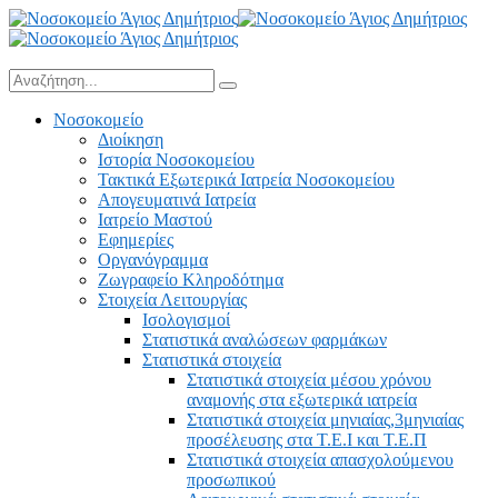
Νοσοκομείο
Διοίκηση
Ιστορία Νοσοκομείου
Τακτικά Εξωτερικά Ιατρεία Νοσοκομείου
Απογευματινά Ιατρεία
Ιατρείο Μαστού
Εφημερίες
Οργανόγραμμα
Ζωγραφείο Κληροδότημα
Στοιχεία Λειτουργίας
Ισολογισμοί
Στατιστικά αναλώσεων φαρμάκων
Στατιστικά στοιχεία
Στατιστικά στοιχεία μέσου χρόνου
αναμονής στα εξωτερικά ιατρεία
Στατιστικά στοιχεία μηνιαίας,3μηνιαίας
προσέλευσης στα Τ.Ε.Ι και Τ.Ε.Π
Στατιστικά στοιχεία απασχολούμενου
προσωπικού