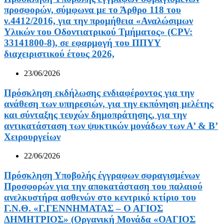
προσφορών, σύμφωνα με το Άρθρο 118 του
ν.4412/2016, για την προμήθεια «Αναλώσιμων
Υλικών του Οδοντιατρικού Τμήματος» (CPV:
33141800-8), σε εφαρμογή του ΠΠΥΥ
διαχειριστικού έτους 2026,
23/06/2026
Πρόσκληση εκδήλωσης ενδιαφέροντος για την
ανάθεση των υπηρεσιών, για την εκπόνηση μελέτης
και σύνταξης τευχών δημοπράτησης, για την
αντικατάσταση των ψυκτικών μονάδων των Α’ & Β’
Χειρουργείων
22/06/2026
Πρόσκληση Υποβολής έγγραφων σφραγισμένων
Προσφορών για την αποκατάσταση του παλαιού
ανελκυστήρα ασθενών στο κεντρικό κτίριο του
Γ.Ν.Θ. «Γ.ΓΕΝΝΗΜΑΤΑΣ – Ο ΑΓΙΟΣ
ΔΗΜΗΤΡΙΟΣ» (Οργανική Μονάδα «ΟΑΓΙΟΣ