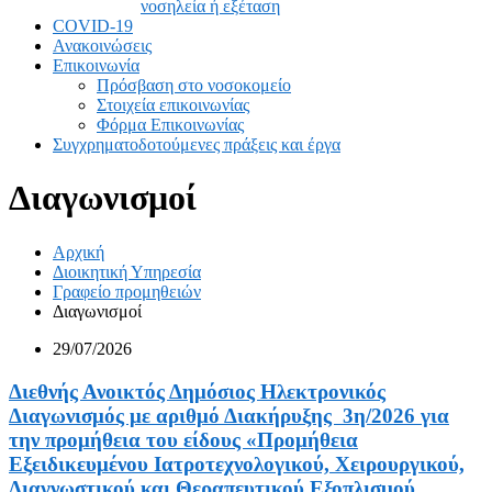
νοσηλεία ή εξέταση
COVID-19
Ανακοινώσεις
Επικοινωνία
Πρόσβαση στο νοσοκομείο
Στοιχεία επικοινωνίας
Φόρμα Επικοινωνίας
Συγχρηματοδοτούμενες πράξεις και έργα
Διαγωνισμοί
Αρχική
Διοικητική Υπηρεσία
Γραφείο προμηθειών
Διαγωνισμοί
29/07/2026
Διεθνής Ανοικτός Δημόσιος Ηλεκτρονικός
Διαγωνισμός με αριθμό Διακήρυξης 3η/2026 για
την προμήθεια του είδους «Προμήθεια
Εξειδικευμένου Ιατροτεχνολογικού, Χειρουργικού,
Διαγνωστικού και Θεραπευτικού Εξοπλισμού