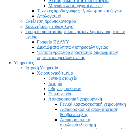
Λειτουργικά στατιστικά στοιχεία
Μηνιαίοι λειτουργικοί δείκτες
Τεχνικές προδιαγραφές εξοπλισμού και έργων
Απολογισμοί
Εκτέλεση προυπολογισμού
Συναντήσεις με ψυχολόγο
Γραφείο προστασίας δικαιωμάτων ληπτών υπηρεσιών
υγείας
Γραφείο ΠΔΛΥΥ
Δικαιώματα ληπτών υπηρεσιών υγείας
‘Εντυπα γραφείου προστασίας δικαιωμάτων
ληπτών υπηρεσιών υγείας
Υπηρεσίες
Ιατρική Υπηρεσία
Χειρουργικό τμήμα
Γενικά στοιχεία
Ιστορία
Οδηγίες ασθενών
Επικοινωνία
Λαπαροσκοπική χειρουργική
Γενικά λαπαροσκοπική χειρουργική
Λαπαροσκοπική αποκατάσταση
βουβωνοκήλης
Λαπαροσκοπική
σκωληκοειδεκτομή