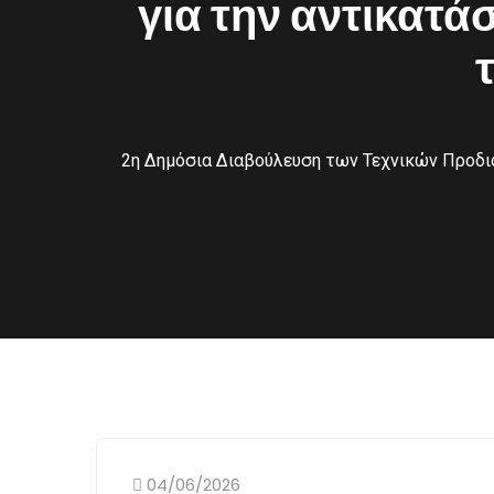
για την αντικατ
2η ∆ηµόσια ∆ιαβούλευση των Τεχνικών Προδι
04/06/2026