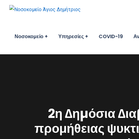
Νοσοκομείο
Υπηρεσίες
COVID-19
Αν
2η ∆ηµόσια ∆ι
προμήθειας ψυκτ