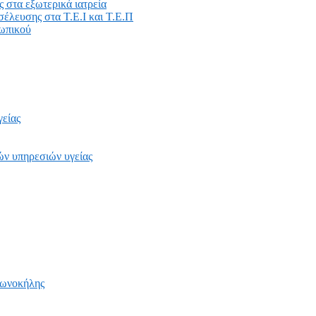
ς στα εξωτερικά ιατρεία
οσέλευσης στα Τ.Ε.Ι και Τ.Ε.Π
σωπικού
γείας
ών υπηρεσιών υγείας
βωνοκήλης