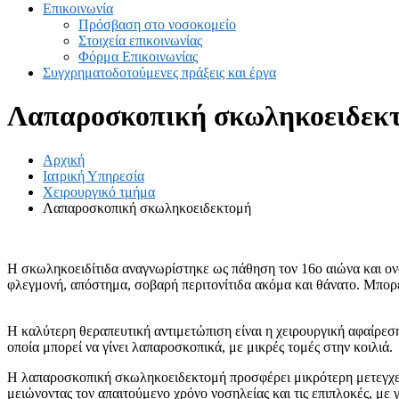
Επικοινωνία
Πρόσβαση στο νοσοκομείο
Στοιχεία επικοινωνίας
Φόρμα Επικοινωνίας
Συγχρηματοδοτούμενες πράξεις και έργα
Λαπαροσκοπική σκωληκοειδεκ
Αρχική
Ιατρική Υπηρεσία
Χειρουργικό τμήμα
Λαπαροσκοπική σκωληκοειδεκτομή
H σκωληκοειδίτιδα αναγνωρίστηκε ως πάθηση τον 16ο αιώνα και ονο
φλεγμονή, απόστημα, σοβαρή περιτονίτιδα ακόμα και θάνατο. Μπορεί
Η καλύτερη θεραπευτική αντιμετώπιση είναι η χειρουργική αφαίρεσ
οποία μπορεί να γίνει λαπαροσκοπικά, με μικρές τομές στην κοιλιά.
Η λαπαροσκοπική σκωληκοειδεκτομή προσφέρει μικρότερη μετεγχειρ
μειώνοντας τον απαιτούμενο χρόνο νοσηλείας και τις επιπλοκές, με