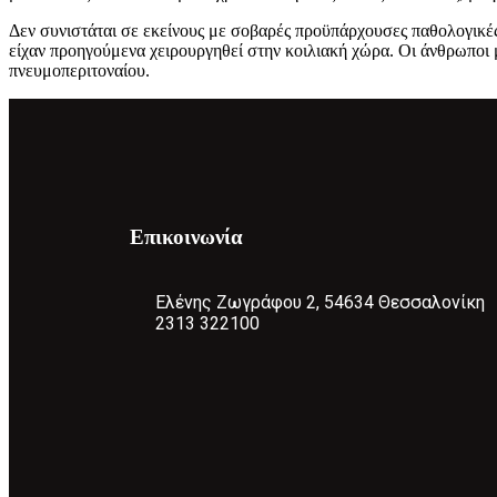
Δεν συνιστάται σε εκείνους με σοβαρές προϋπάρχουσες παθολογικέ
είχαν προηγούμενα χειρουργηθεί στην κοιλιακή χώρα. Οι άνθρωποι 
πνευμοπεριτοναίου.
Επικοινωνία
Ελένης Ζωγράφου 2, 54634 Θεσσαλονίκη
2313 322100