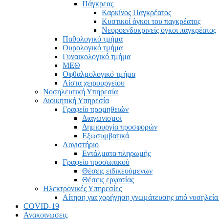
Πάγκρεας
Καρκίνος Παγκρέατος
Κυστικοί όγκοι του παγκρέατος
Νευροενδοκρινείς όγκοι παγκρέατος
Παθολογικό τμήμα
Ουρολογικό τμήμα
Γυναικολογικό τμήμα
ΜΕΘ
Οφθαλμολογικό τμήμα
Λίστα χειρουργείου
Νοσηλευτική Υπηρεσία
Διοικητική Υπηρεσία
Γραφείο προμηθειών
Διαγωνισμοί
Δημιουργία προσφορών
Εξωσυμβατικά
Λογιστήριο
Εντάλματα πληρωμής
Γραφείο προσωπικού
Θέσεις ειδικευόμενων
Θέσεις εργασίας
Ηλεκτρονικές Υπηρεσίες
Αίτηση για χορήγηση γνωμάτευσης από νοσηλεία
COVID-19
Ανακοινώσεις