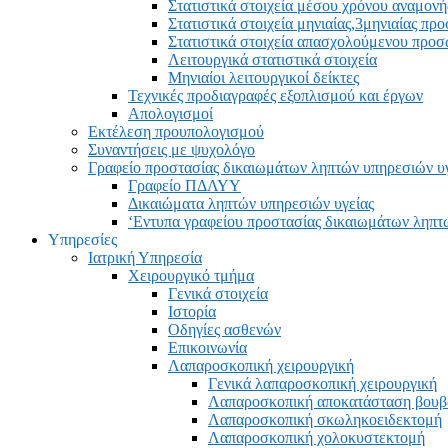
Στατιστικά στοιχεία μέσου χρόνου αναμονή
Στατιστικά στοιχεία μηνιαίας,3μηνιαίας πρ
Στατιστικά στοιχεία απασχολούμενου προ
Λειτουργικά στατιστικά στοιχεία
Μηνιαίοι λειτουργικοί δείκτες
Τεχνικές προδιαγραφές εξοπλισμού και έργων
Απολογισμοί
Εκτέλεση προυπολογισμού
Συναντήσεις με ψυχολόγο
Γραφείο προστασίας δικαιωμάτων ληπτών υπηρεσιών υ
Γραφείο ΠΔΛΥΥ
Δικαιώματα ληπτών υπηρεσιών υγείας
‘Εντυπα γραφείου προστασίας δικαιωμάτων ληπτ
Υπηρεσίες
Ιατρική Υπηρεσία
Χειρουργικό τμήμα
Γενικά στοιχεία
Ιστορία
Οδηγίες ασθενών
Επικοινωνία
Λαπαροσκοπική χειρουργική
Γενικά λαπαροσκοπική χειρουργική
Λαπαροσκοπική αποκατάσταση βου
Λαπαροσκοπική σκωληκοειδεκτομή
Λαπαροσκοπική χολοκυστεκτομή