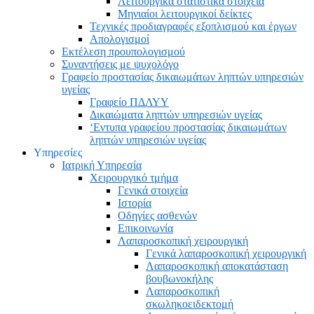
Λειτουργικά στατιστικά στοιχεία
Μηνιαίοι λειτουργικοί δείκτες
Τεχνικές προδιαγραφές εξοπλισμού και έργων
Απολογισμοί
Εκτέλεση προυπολογισμού
Συναντήσεις με ψυχολόγο
Γραφείο προστασίας δικαιωμάτων ληπτών υπηρεσιών
υγείας
Γραφείο ΠΔΛΥΥ
Δικαιώματα ληπτών υπηρεσιών υγείας
‘Εντυπα γραφείου προστασίας δικαιωμάτων
ληπτών υπηρεσιών υγείας
Υπηρεσίες
Ιατρική Υπηρεσία
Χειρουργικό τμήμα
Γενικά στοιχεία
Ιστορία
Οδηγίες ασθενών
Επικοινωνία
Λαπαροσκοπική χειρουργική
Γενικά λαπαροσκοπική χειρουργική
Λαπαροσκοπική αποκατάσταση
βουβωνοκήλης
Λαπαροσκοπική
σκωληκοειδεκτομή