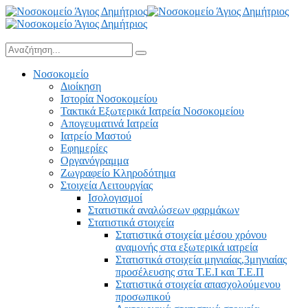
Νοσοκομείο
Διοίκηση
Ιστορία Νοσοκομείου
Τακτικά Εξωτερικά Ιατρεία Νοσοκομείου
Απογευματινά Ιατρεία
Ιατρείο Μαστού
Εφημερίες
Οργανόγραμμα
Ζωγραφείο Κληροδότημα
Στοιχεία Λειτουργίας
Ισολογισμοί
Στατιστικά αναλώσεων φαρμάκων
Στατιστικά στοιχεία
Στατιστικά στοιχεία μέσου χρόνου
αναμονής στα εξωτερικά ιατρεία
Στατιστικά στοιχεία μηνιαίας,3μηνιαίας
προσέλευσης στα Τ.Ε.Ι και Τ.Ε.Π
Στατιστικά στοιχεία απασχολούμενου
προσωπικού