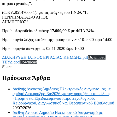
ιατρού εργασίας”,
(C.P.V.:85147000-1), για τις ανάγκες του Γ.Ν.Θ. “Γ.
ΓΕΝΝΗΜΑΤΑΣ-Ο ΑΓΙΟΣ
ΔΗΜΗΤΡΙΟΣ”.
Προϋπολογισθείσα δαπάνη:
17.000,00
€ με ΦΠΑ 24%.
Ημερομηνία λήξης κατάθεσης προσφορών 30-10-2020 ώρα 14:00
Ημεορομηνία διενέργειας 02-11-2020 ώρα 10:00
ΔΙΑΚΗΡΥΞΗ ΙΑΤΡΟΣ ΕΡΓΑΣΙΑΣ-ΚΗΜΔΗΣ.pdf
Download
ΤΕΥΔ.doc
Download
Share:
Πρόσφατα Άρθρα
Διεθνής Ανοικτός Δημόσιος Ηλεκτρονικός Διαγωνισμός με
αριθμό Διακήρυξης 3η/2026 για την προμήθεια του είδους
«Προμήθεια Εξειδικευμένου Ιατροτεχνολογικού,
Χειρουργικού, Διαγνωστικού και Θεραπευτικού Εξοπλισμού
29/07/2026
Διεθνή Ανοικτό Δημόσιο Ηλεκτρονικό Διαγωνισμό με