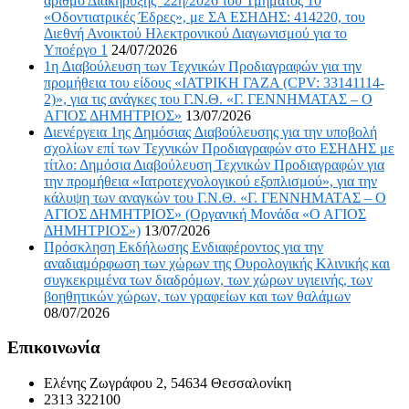
αριθμό Διακήρυξης 22η/2026 του Τμήματος 10
«Οδοντιατρικές Έδρες», με ΣΑ ΕΣΗΔΗΣ: 414220, του
Διεθνή Ανοικτού Ηλεκτρονικού Διαγωνισμού για το
Υποέργο 1
24/07/2026
1η ∆ιαβούλευση των Τεχνικών Προδιαγραφών για την
προμήθεια του είδους «ΙΑΤΡΙΚΗ ΓΑΖΑ (CPV: 33141114-
2)», για τις ανάγκες του Γ.Ν.Θ. «Γ. ΓΕΝΝΗΜΑΤΑΣ – Ο
ΑΓΙΟΣ ΔΗΜΗΤΡΙΟΣ»
13/07/2026
∆ιενέργεια 1ης ∆ηµόσιας ∆ιαβούλευσης για την υποβολή
σχολίων επί των Τεχνικών Προδιαγραφών στο ΕΣΗΔΗΣ με
τίτλο: Δημόσια Διαβούλευση Τεχνικών Προδιαγραφών για
την προμήθεια «Ιατροτεχνολογικού εξοπλισμού», για την
κάλυψη των αναγκών του Γ.Ν.Θ. «Γ. ΓΕΝΝΗΜΑΤΑΣ – Ο
ΑΓΙΟΣ ΔΗΜΗΤΡΙΟΣ» (Οργανική Μονάδα «Ο ΑΓΙΟΣ
ΔΗΜΗΤΡΙΟΣ»)
13/07/2026
Πρόσκληση Εκδήλωσης Ενδιαφέροντος για την
αναδιαμόρφωση των χώρων της Ουρολογικής Κλινικής και
συγκεκριμένα των διαδρόμων, των χώρων υγιεινής, των
βοηθητικών χώρων, των γραφείων και των θαλάμων
08/07/2026
Επικοινωνία
Ελένης Ζωγράφου 2, 54634 Θεσσαλονίκη
2313 322100