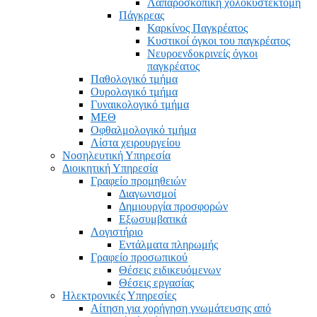
Λαπαροσκοπική χολοκυστεκτομή
Πάγκρεας
Καρκίνος Παγκρέατος
Κυστικοί όγκοι του παγκρέατος
Νευροενδοκρινείς όγκοι
παγκρέατος
Παθολογικό τμήμα
Ουρολογικό τμήμα
Γυναικολογικό τμήμα
ΜΕΘ
Οφθαλμολογικό τμήμα
Λίστα χειρουργείου
Νοσηλευτική Υπηρεσία
Διοικητική Υπηρεσία
Γραφείο προμηθειών
Διαγωνισμοί
Δημιουργία προσφορών
Εξωσυμβατικά
Λογιστήριο
Εντάλματα πληρωμής
Γραφείο προσωπικού
Θέσεις ειδικευόμενων
Θέσεις εργασίας
Ηλεκτρονικές Υπηρεσίες
Αίτηση για χορήγηση γνωμάτευσης από