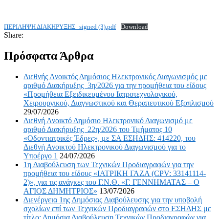
ΠΕΡΙΛΗΨΗ ΔΙΑΚΗΡΥΞΗΣ_signed (3).pdf
Download
Share:
Πρόσφατα Άρθρα
Διεθνής Ανοικτός Δημόσιος Ηλεκτρονικός Διαγωνισμός με
αριθμό Διακήρυξης 3η/2026 για την προμήθεια του είδους
«Προμήθεια Εξειδικευμένου Ιατροτεχνολογικού,
Χειρουργικού, Διαγνωστικού και Θεραπευτικού Εξοπλισμού
29/07/2026
Διεθνή Ανοικτό Δημόσιο Ηλεκτρονικό Διαγωνισμό με
αριθμό Διακήρυξης 22η/2026 του Τμήματος 10
«Οδοντιατρικές Έδρες», με ΣΑ ΕΣΗΔΗΣ: 414220, του
Διεθνή Ανοικτού Ηλεκτρονικού Διαγωνισμού για το
Υποέργο 1
24/07/2026
1η ∆ιαβούλευση των Τεχνικών Προδιαγραφών για την
προμήθεια του είδους «ΙΑΤΡΙΚΗ ΓΑΖΑ (CPV: 33141114-
2)», για τις ανάγκες του Γ.Ν.Θ. «Γ. ΓΕΝΝΗΜΑΤΑΣ – Ο
ΑΓΙΟΣ ΔΗΜΗΤΡΙΟΣ»
13/07/2026
∆ιενέργεια 1ης ∆ηµόσιας ∆ιαβούλευσης για την υποβολή
σχολίων επί των Τεχνικών Προδιαγραφών στο ΕΣΗΔΗΣ με
τίτλο: Δημόσια Διαβούλευση Τεχνικών Προδιαγραφών για