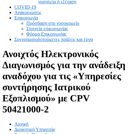
νοσηλεία ή εξέταση
COVID-19
Ανακοινώσεις
Επικοινωνία
Πρόσβαση στο νοσοκομείο
Στοιχεία επικοινωνίας
Φόρμα Επικοινωνίας
Συγχρηματοδοτούμενες πράξεις και έργα
Ανοιχτός Ηλεκτρονικός
Διαγωνισμός για την ανάδειξη
αναδόχου για τις «Υπηρεσίες
συντήρησης Ιατρικού
Εξοπλισμού» με CPV
50421000-2
Αρχική
Διοικητική Υπηρεσία