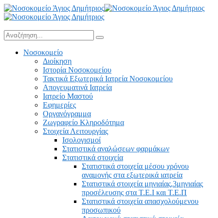
Νοσοκομείο
Διοίκηση
Ιστορία Νοσοκομείου
Τακτικά Εξωτερικά Ιατρεία Νοσοκομείου
Απογευματινά Ιατρεία
Ιατρείο Μαστού
Εφημερίες
Οργανόγραμμα
Ζωγραφείο Κληροδότημα
Στοιχεία Λειτουργίας
Ισολογισμοί
Στατιστικά αναλώσεων φαρμάκων
Στατιστικά στοιχεία
Στατιστικά στοιχεία μέσου χρόνου
αναμονής στα εξωτερικά ιατρεία
Στατιστικά στοιχεία μηνιαίας,3μηνιαίας
προσέλευσης στα Τ.Ε.Ι και Τ.Ε.Π
Στατιστικά στοιχεία απασχολούμενου
προσωπικού