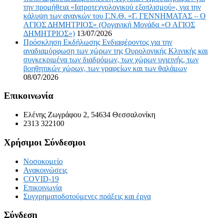
την προμήθεια «Ιατροτεχνολογικού εξοπλισμού», για την
κάλυψη των αναγκών του Γ.Ν.Θ. «Γ. ΓΕΝΝΗΜΑΤΑΣ – Ο
ΑΓΙΟΣ ΔΗΜΗΤΡΙΟΣ» (Οργανική Μονάδα «Ο ΑΓΙΟΣ
ΔΗΜΗΤΡΙΟΣ»)
13/07/2026
Πρόσκληση Εκδήλωσης Ενδιαφέροντος για την
αναδιαμόρφωση των χώρων της Ουρολογικής Κλινικής και
συγκεκριμένα των διαδρόμων, των χώρων υγιεινής, των
βοηθητικών χώρων, των γραφείων και των θαλάμων
08/07/2026
Επικοινωνία
Ελένης Ζωγράφου 2, 54634 Θεσσαλονίκη
2313 322100
Χρήσιμοι Σύνδεσμοι
Νοσοκομείο
Ανακοινώσεις
COVID-19
Επικοινωνία
Συγχρηματοδοτούμενες πράξεις και έργα
Σύνδεση