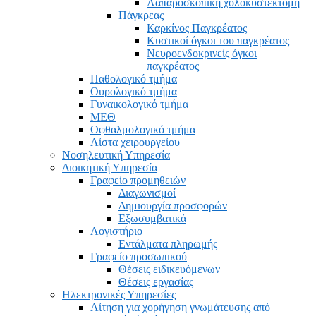
Λαπαροσκοπική χολοκυστεκτομή
Πάγκρεας
Καρκίνος Παγκρέατος
Κυστικοί όγκοι του παγκρέατος
Νευροενδοκρινείς όγκοι
παγκρέατος
Παθολογικό τμήμα
Ουρολογικό τμήμα
Γυναικολογικό τμήμα
ΜΕΘ
Οφθαλμολογικό τμήμα
Λίστα χειρουργείου
Νοσηλευτική Υπηρεσία
Διοικητική Υπηρεσία
Γραφείο προμηθειών
Διαγωνισμοί
Δημιουργία προσφορών
Εξωσυμβατικά
Λογιστήριο
Εντάλματα πληρωμής
Γραφείο προσωπικού
Θέσεις ειδικευόμενων
Θέσεις εργασίας
Ηλεκτρονικές Υπηρεσίες
Αίτηση για χορήγηση γνωμάτευσης από