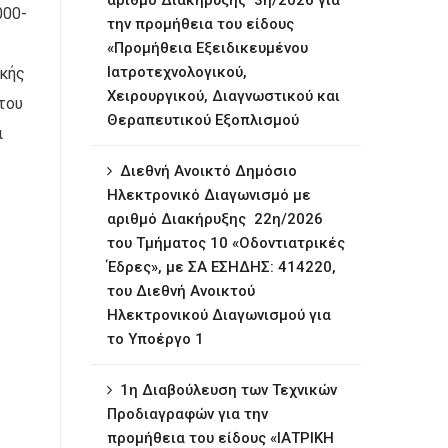
αριθμό Διακήρυξης 3η/2026 για
000-
την προμήθεια του είδους
«Προμήθεια Εξειδικευμένου
Ιατροτεχνολογικού,
ικής
Χειρουργικού, Διαγνωστικού και
του
Θεραπευτικού Εξοπλισμού
ι
Διεθνή Ανοικτό Δημόσιο
Ηλεκτρονικό Διαγωνισμό με
αριθμό Διακήρυξης 22η/2026
του Τμήματος 10 «Οδοντιατρικές
Έδρες», με ΣΑ ΕΣΗΔΗΣ: 414220,
του Διεθνή Ανοικτού
Ηλεκτρονικού Διαγωνισμού για
το Υποέργο 1
1η ∆ιαβούλευση των Τεχνικών
Προδιαγραφών για την
προμήθεια του είδους «ΙΑΤΡΙΚΗ