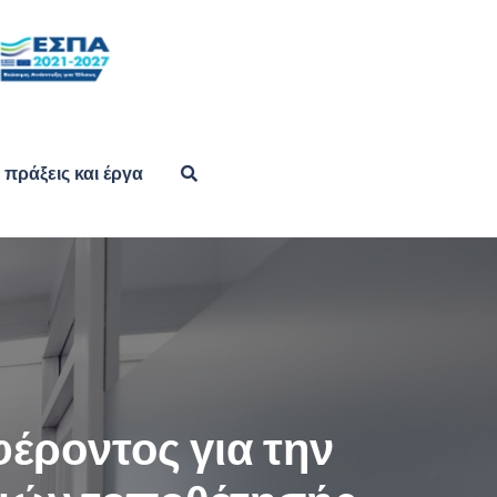
πράξεις και έργα
έροντος για την